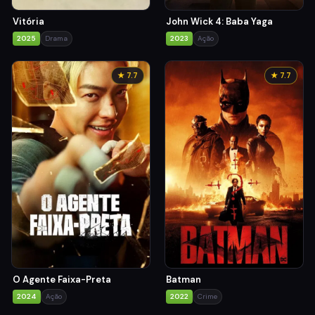
Vitória
John Wick 4: Baba Yaga
2025
Drama
2023
Ação
★ 7.7
★ 7.7
O Agente Faixa-Preta
Batman
2024
Ação
2022
Crime