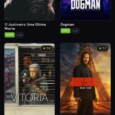
O Justiceiro: Uma Última
Dogman
Morte
2023
Ação
2026
Ação
★ 7.9
★ 7.7