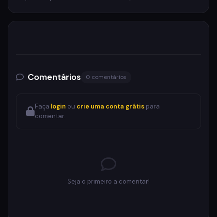
Comentários
0 comentários
Faça
login
ou
crie uma conta grátis
para
comentar.
Seja o primeiro a comentar!