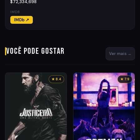
$72,334,698
IMDB
IMDb ↗
Você pode gostar
Ver mais →
★ 8.4
★ 7.9