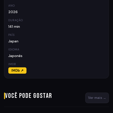
ANO
2026
DURAÇÃO
141 min
PAÍS
Japan
IDIOMA
Japonês
IMDB
IMDb ↗
Você pode gostar
Ver mais →