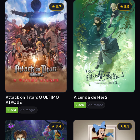
★ 8.7
★ 8.5
A Lenda de Hei 2
Attack on Titan: O ÚLTIMO
ATAQUE
2025
Animação
2024
Animação
★ 8.4
★ 8.3