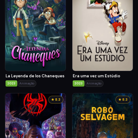
La Leyenda de los Chaneques
Era uma vez um Estúdio
2023
Animação
2023
Animação
★ 8.3
★ 8.3