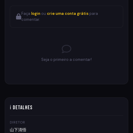
Faça
login
ou
crie uma conta grátis
para
comentar.
Seja o primeiro a comentar!
ℹ Detalhes
DIRETOR
山下清悟