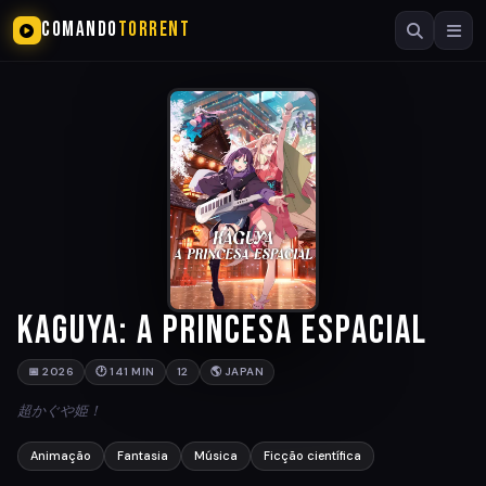
COMANDO
TORRENT
Kaguya: A Princesa Espacial
📅 2026
🕐 141 MIN
12
🌎 JAPAN
超かぐや姫！
Animação
Fantasia
Música
Ficção científica