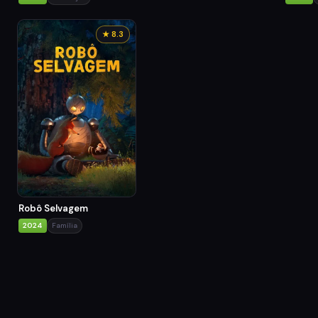
★ 8.3
Robô Selvagem
2024
Família