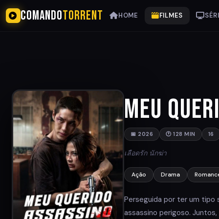
COMANDO
TORRENT
HOME
FILMES
SÉR
Meu Quer
📅 2026
🕐 128 MIN
16
เลือดรัก นักฆ่า
Ação
Drama
Romanc
Perseguida por ter um tipo
assassino perigoso. Juntos, 