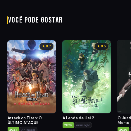
Você pode gostar
★ 8.7
★ 8.5
A Lenda de Hei 2
Attack on Titan: O
O Just
ÚLTIMO ATAQUE
Morte
2025
Animação
2024
Animação
2026