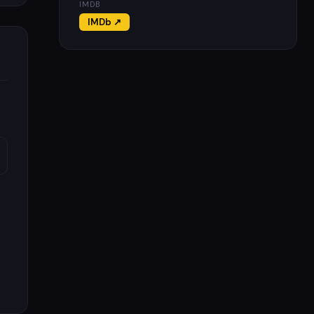
IMDB
IMDb ↗