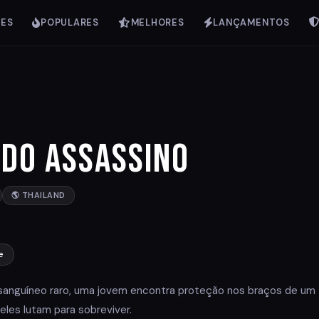
IES
POPULARES
MELHORES
LANÇAMENTOS
ido Assassino
🌎 THAILAND
e
 sanguíneo raro, uma jovem encontra proteção nos braços de um
eles lutam para sobreviver.