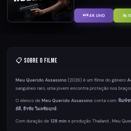
4K UHD
1
📋 Sobre o Filme
Meu Querido Assassino
(2026) é um filme do gênero
A
sanguíneo raro, uma jovem encontra proteção nos braços 
O elenco de
Meu Querido Assassino
conta com:
พิมพ์ช
ยัติ, ธีรชัย วิมลชัยฤกษ์
.
Com duração de
128 min
e produção Thailand , Meu Quer