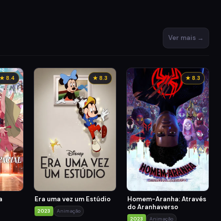
Ver mais →
★ 8.4
★ 8.3
★ 8.3
a
Era uma vez um Estúdio
Homem-Aranha: Através
do Aranhaverso
2023
Animação
2023
Animação