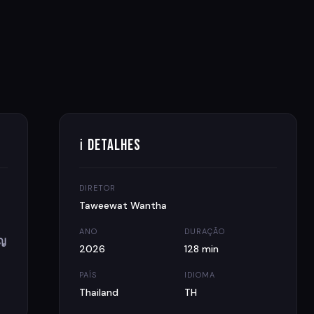
ℹ Detalhes
DIRETOR
o
Taweewat Wantha
ANO
DURAÇÃO
ัญ
2026
128 min
PAÍS
IDIOMA
Thailand
TH