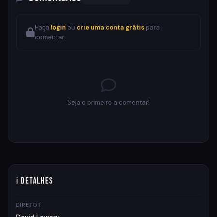
Faça
login
ou
crie uma conta grátis
para
comentar.
Seja o primeiro a comentar!
ℹ Detalhes
DIRETOR