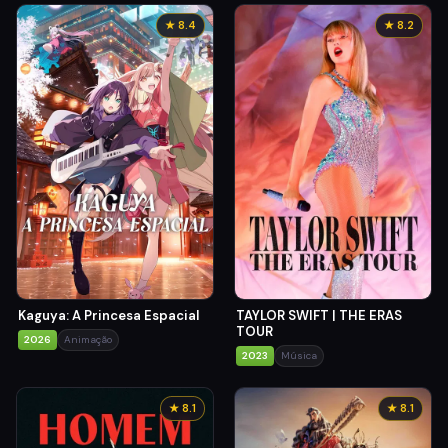
★ 8.4
★ 8.2
Kaguya: A Princesa Espacial
TAYLOR SWIFT | THE ERAS
TOUR
2026
Animação
2023
Música
★ 8.1
★ 8.1