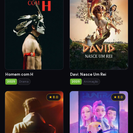
Homem com H
Davi: Nasce Um Rei
2025
Drama
2025
Animação
★ 8.0
★ 8.0