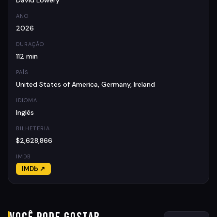
David Lowery
ANO
2026
DURAÇÃO
112 min
PAÍS
United States of America, Germany, Ireland
IDIOMA
Inglês
BILHETERIA
$2,628,866
IMDB
IMDb ↗