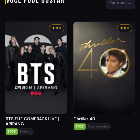
Você pode gostar
Ver mais →
★ 9.3
★ 8.5
BTS THE COMEBACK LIVE |
Thriller 40
ARIRANG
2023
Documentário
2026
Música