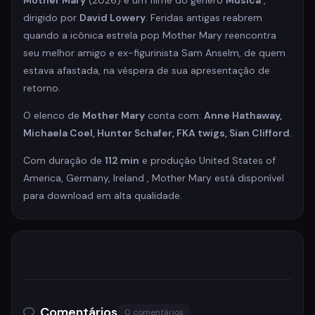
Mother Mary
(2026) é um filme do gênero
Música
,
dirigido por
David Lowery
. Feridas antigas reabrem
quando a icônica estrela pop Mother Mary reencontra
seu melhor amigo e ex-figurinista Sam Anselm, de quem
estava afastada, na véspera de sua apresentação de
retorno.
O elenco de
Mother Mary
conta com:
Anne Hathaway,
Michaela Coel, Hunter Schafer, FKA twigs, Sian Clifford
.
Com duração de
112 min
e produção United States of
America, Germany, Ireland , Mother Mary está disponível
para download em alta qualidade.
Comentários
0 comentários