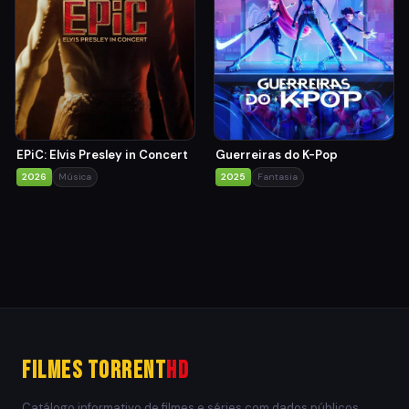
EPiC: Elvis Presley in Concert
Guerreiras do K-Pop
2026
Música
2025
Fantasia
Filmes Torrent
HD
Catálogo informativo de filmes e séries com dados públicos,