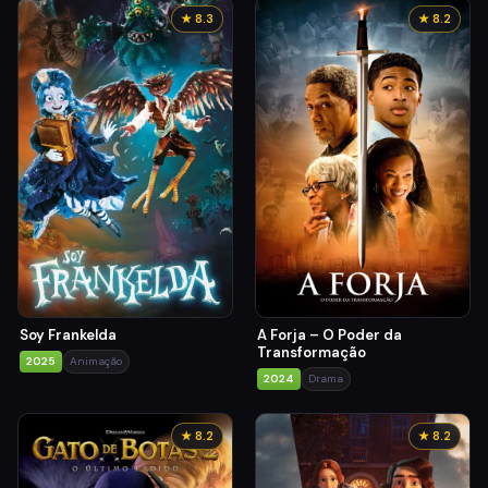
★ 8.3
★ 8.2
Soy Frankelda
A Forja – O Poder da
Transformação
2025
Animação
2024
Drama
★ 8.2
★ 8.2