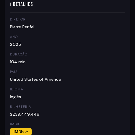
ℹ Detalhes
DIRETOR
Pierre Perifel
ANO
2025
DURAÇÃO
104 min
PAÍS
United States of America
IDIOMA
Inglês
BILHETERIA
$239,449,449
IMDB
IMDb ↗