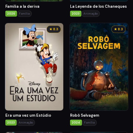
Familia a la deriva
La Leyenda de los Chaneques
2026
Família
2023
Animação
★ 8.3
★ 8.3
Era uma vez um Estúdio
Robô Selvagem
2023
Animação
2024
Família