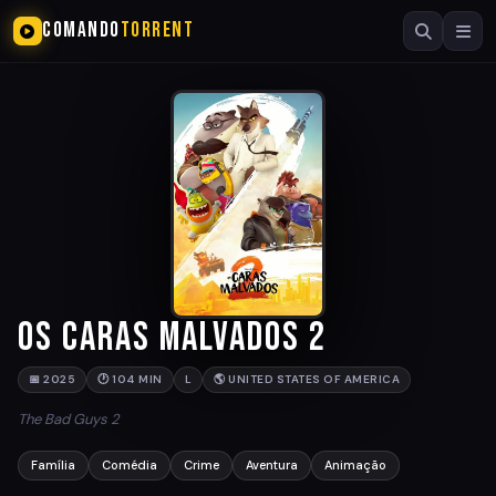
COMANDO
TORRENT
Os Caras Malvados 2
📅 2025
🕐 104 MIN
L
🌎 UNITED STATES OF AMERICA
The Bad Guys 2
Família
Comédia
Crime
Aventura
Animação