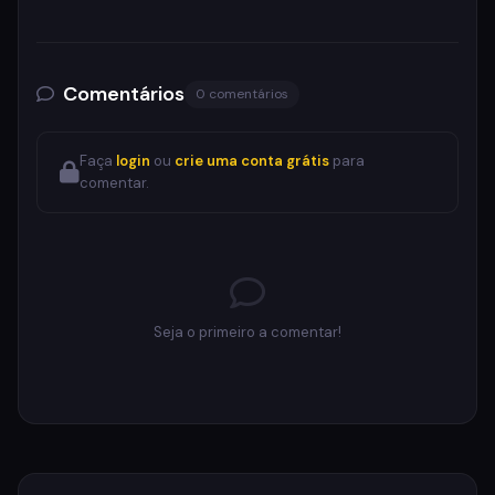
Comentários
0 comentários
Faça
login
ou
crie uma conta grátis
para
comentar.
Seja o primeiro a comentar!