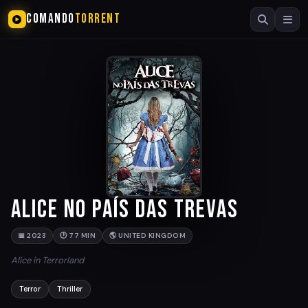
COMANDO
TORRENT
Alice no País das Trevas
📅 2023
🕐 77 MIN
🌎 UNITED KINGDOM
Alice in Terrorland
Terror
Thriller