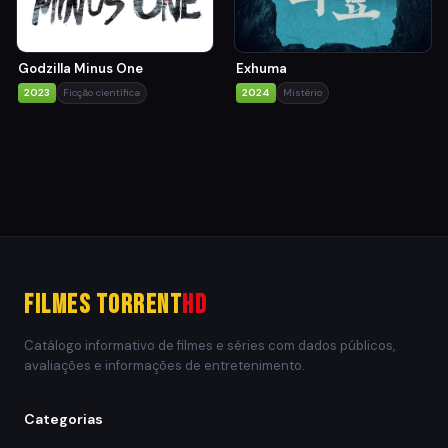
Godzilla Minus One
Exhuma
2023
Ficção científica
2024
Mistério
Filmes Torrent
HD
Catálogo informativo de filmes e séries com dados públicos,
avaliações e informações de entretenimento.
Categorias