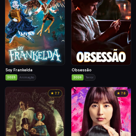
Soy Frankelda
Obsessão
2025
Animação
2026
Terror
★ 7.7
★ 7.6