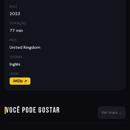
ANO
2023
DURAÇÃO
77 min
PAÍS
United Kingdom
IDIOMA
Inglês
IMDB
IMDb ↗
Você pode gostar
Ver mais →