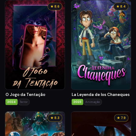
★ 8.6
★ 8.4
O Jogo da Tentação
La Leyenda de los Chaneques
2024
Terror
2023
Animação
★ 8.3
★ 7.9