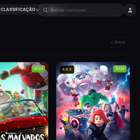
CLASSIFICAÇÃO
ANO
← Início
2023
2023
⭐ 6.5