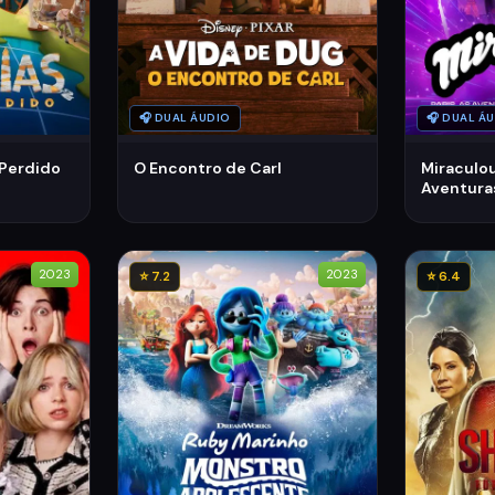
🎧 DUAL ÁUDIO
🎧 DUAL Á
 Perdido
O Encontro de Carl
Miraculou
Aventura
Claw Noir
2023
2023
⭐ 7.2
⭐ 6.4