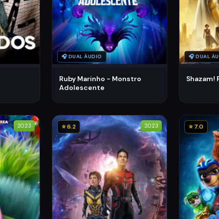
🎧 DUAL ÁUDIO
🎧 DUAL Á
Ruby Marinho - Monstro
Shazam! 
Adolescente
2023
2023
⭐ 6.2
⭐ 7.0