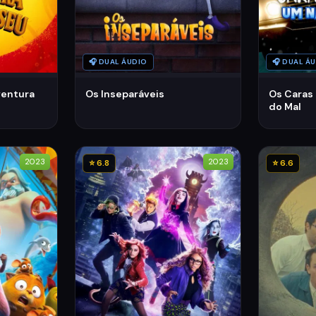
🎧 DUAL ÁUDIO
🎧 DUAL Á
ventura
Os Inseparáveis
Os Caras
do Mal
2023
2023
⭐ 6.8
⭐ 6.6