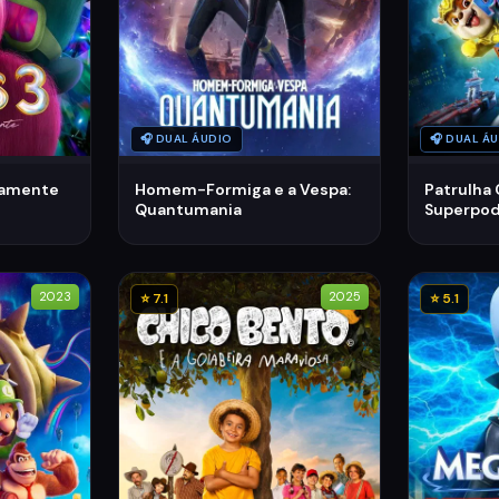
🎧 DUAL ÁUDIO
🎧 DUAL Á
ovamente
Homem-Formiga e a Vespa:
Patrulha 
Quantumania
Superpo
2023
2025
⭐ 7.1
⭐ 5.1