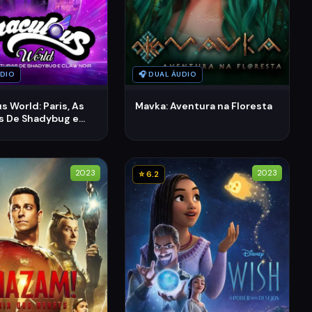
🎧 DUAL ÁUDIO
UDIO
Mavka: Aventura na Floresta
s World: Paris, As
s De Shadybug e
2023
2023
⭐ 6.2