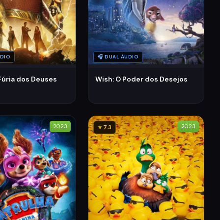
UDIO
🎧 DUAL ÁUDIO
Fúria dos Deuses
Wish: O Poder dos Desejos
2023
2023
⭐ 7.3