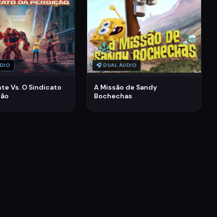
UDIO
🎧 DUAL ÁUDIO
e Vs. O Sindicato
A Missão de Sandy
ção
Bochechas