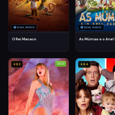
🎧 DUAL ÁUDIO
🎧 DUAL ÁUDIO
O Rei Macaco
As Múmias e o Anel
2023
⭐ 8.2
⭐ 6.4