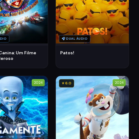
UDIO
🎧 DUAL ÁUDIO
Canina: Um Filme
Patos!
deroso
2024
2024
⭐ 6.0