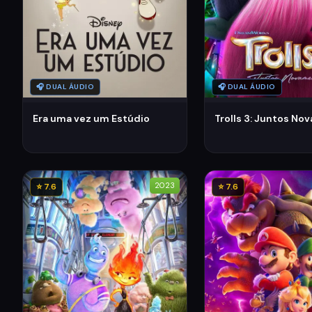
🎧 DUAL ÁUDIO
🎧 DUAL ÁUDIO
Era uma vez um Estúdio
Trolls 3: Juntos N
2023
⭐ 7.6
⭐ 7.6