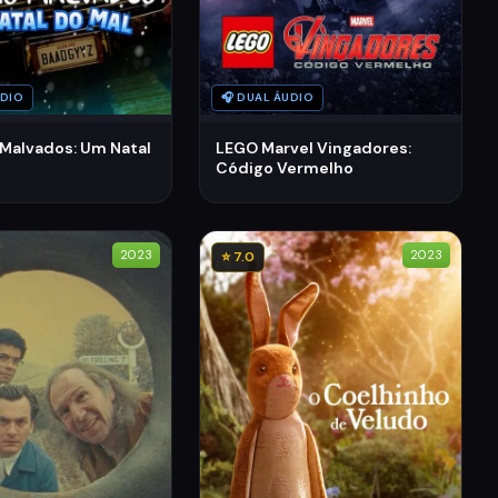
UDIO
🎧 DUAL ÁUDIO
 Malvados: Um Natal
LEGO Marvel Vingadores:
Código Vermelho
2023
2023
⭐ 7.0