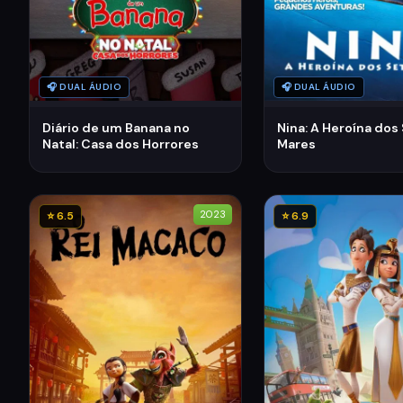
🎧 DUAL ÁUDIO
🎧 DUAL ÁUDIO
Diário de um Banana no
Nina: A Heroína dos
Natal: Casa dos Horrores
Mares
2023
⭐ 6.5
⭐ 6.9