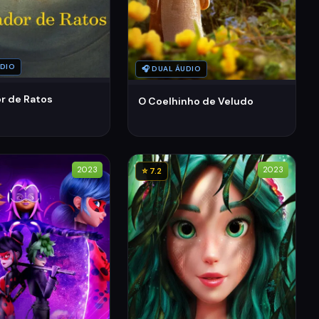
UDIO
🎧 DUAL ÁUDIO
r de Ratos
O Coelhinho de Veludo
2023
2023
⭐ 7.2