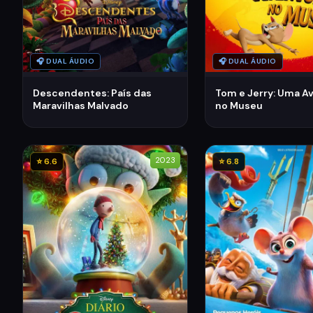
🎧 DUAL ÁUDIO
🎧 DUAL ÁUDIO
Descendentes: País das
Tom e Jerry: Uma A
Maravilhas Malvado
no Museu
2023
⭐ 6.6
⭐ 6.8