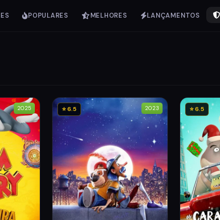
IES
POPULARES
MELHORES
LANÇAMENTOS
2025
2023
⭐ 6.5
⭐ 6.5