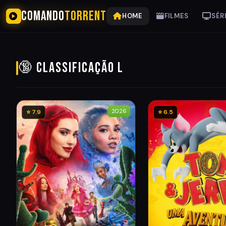
COMANDO
TORRENT
HOME
FILMES
SÉR
🔞 Classificação L
2026
⭐ 7.9
⭐ 6.5