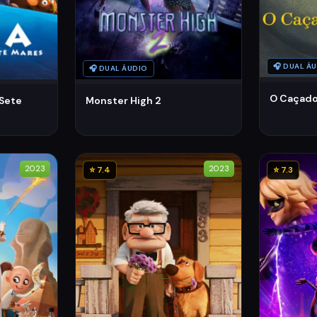
🎧 DUAL Á
🎧 DUAL ÁUDIO
O Caçado
 Sete
Monster High 2
2023
2023
⭐ 7.4
⭐ 7.3