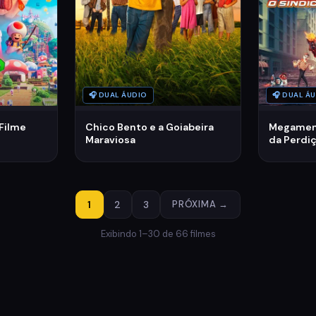
🎧 DUAL ÁUDIO
🎧 DUAL Á
 Filme
Chico Bento e a Goiabeira
Megament
Maraviosa
da Perdi
1
2
3
PRÓXIMA →
Exibindo 1–30 de 66 filmes