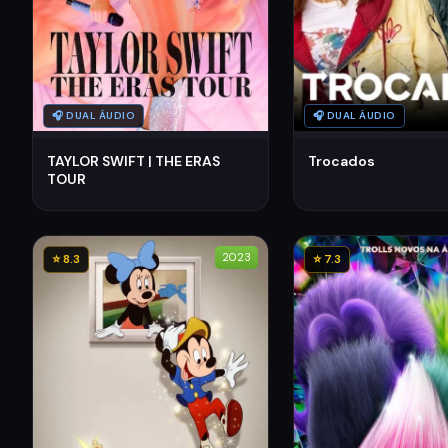
🎧 DUAL ÁUDIO
🎧 DUAL ÁUDIO
TAYLOR SWIFT | THE ERAS
Trocados
TOUR
2023
⭐ 8.3
⭐ 7.3