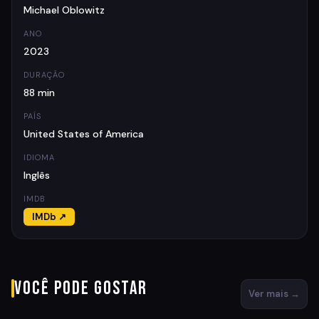
Michael Oblowitz
ANO
2023
DURAÇÃO
88 min
PAÍS
United States of America
IDIOMA
Inglês
IMDB
IMDb ↗
Você pode gostar
Ver mais →