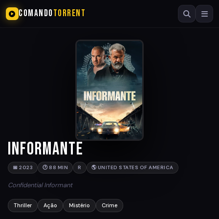
COMANDO
TORRENT
Informante
📅 2023
🕐 88 MIN
R
🌎 UNITED STATES OF AMERICA
Confidential Informant
Thriller
Ação
Mistério
Crime