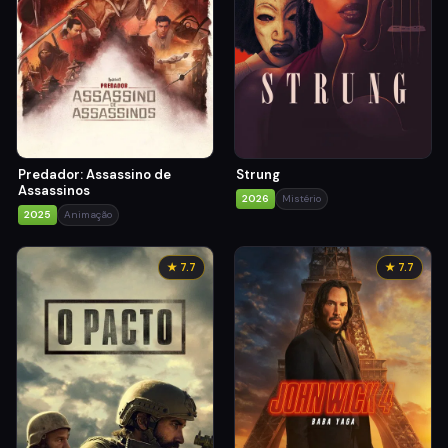
Predador: Assassino de
Strung
Assassinos
2026
Mistério
2025
Animação
★ 7.7
★ 7.7