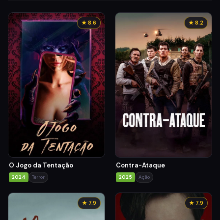
★ 8.6
★ 8.2
O Jogo da Tentação
Contra-Ataque
2024
Terror
2025
Ação
★ 7.9
★ 7.9