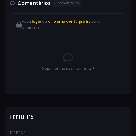
Comentários
0 comentários
Faça
login
ou
crie uma conta grátis
para
comentar.
Seja o primeiro a comentar!
ℹ Detalhes
DIRETOR