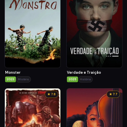
Monster
Verdade e Traição
2023
Mistério
2025
História
★ 7.8
★ 7.7