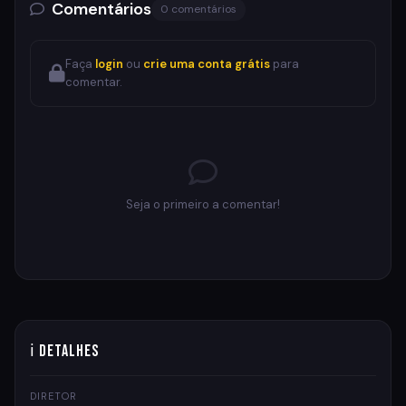
Comentários
0 comentários
Faça
login
ou
crie uma conta grátis
para
comentar.
Seja o primeiro a comentar!
ℹ Detalhes
DIRETOR