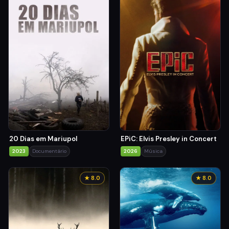
20 Dias em Mariupol
EPiC: Elvis Presley in Concert
2023
Documentário
2026
Música
★ 8.0
★ 8.0