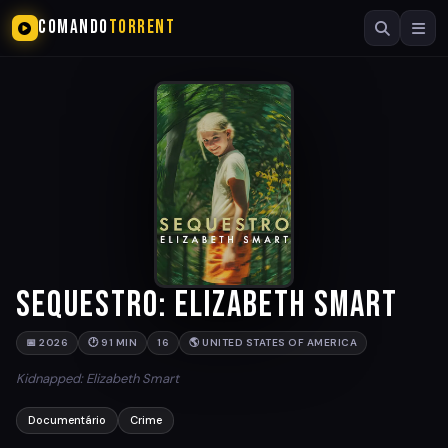
COMANDO
TORRENT
Sequestro: Elizabeth Smart
📅 2026
🕐 91 MIN
16
🌎 UNITED STATES OF AMERICA
Kidnapped: Elizabeth Smart
Documentário
Crime