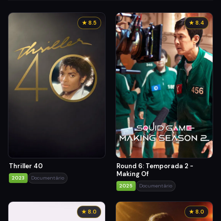
★ 8.5
★ 8.4
Thriller 40
Round 6: Temporada 2 -
Making Of
2023
Documentário
2025
Documentário
★ 8.0
★ 8.0