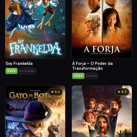
Soy Frankelda
A Forja – O Poder da
Transformação
2025
Animação
2024
Drama
★ 8.2
★ 8.2