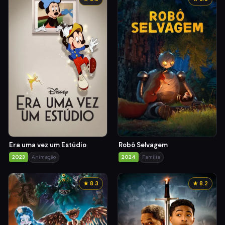
Era uma vez um Estúdio
Robô Selvagem
2023
Animação
2024
Família
★ 8.3
★ 8.2