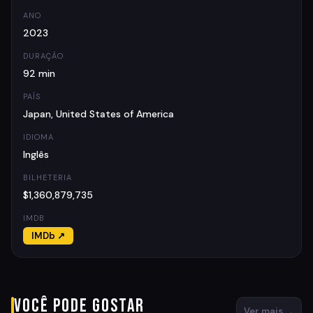
ANO
2023
DURAÇÃO
92 min
PAÍS
Japan, United States of America
IDIOMA
Inglês
BILHETERIA
$1,360,879,735
IMDB
IMDb ↗
Você pode gostar
Ver mais →