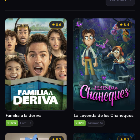
★ 8.6
★ 8.4
Familia a la deriva
La Leyenda de los Chaneques
2026
Família
2023
Animação
★ 8.3
★ 8.3