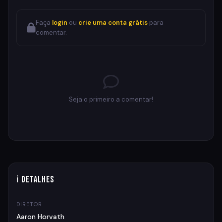
Faça
login
ou
crie uma conta grátis
para
comentar.
Seja o primeiro a comentar!
ℹ Detalhes
DIRETOR
Aaron Horvath