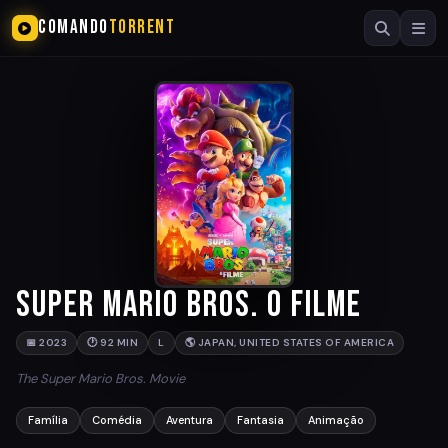
COMANDO
TORRENT
Super Mario Bros. O Filme
📅 2023
🕐 92 MIN
L
🌎 JAPAN, UNITED STATES OF AMERICA
The Super Mario Bros. Movie
Família
Comédia
Aventura
Fantasia
Animação