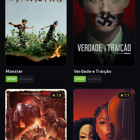
Monster
Verdade e Traição
2023
Mistério
2025
História
★ 7.8
★ 7.7