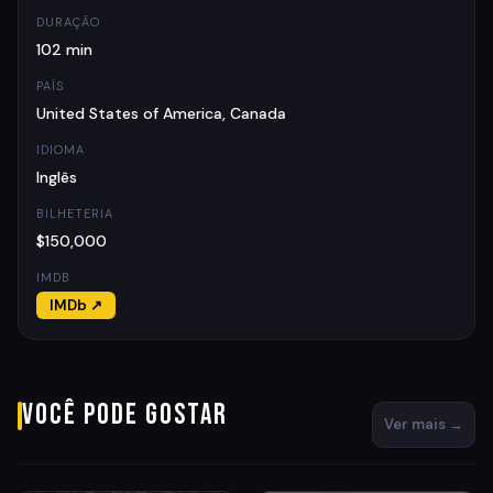
DURAÇÃO
102 min
PAÍS
United States of America, Canada
IDIOMA
Inglês
BILHETERIA
$150,000
IMDB
IMDb ↗
Você pode gostar
Ver mais →