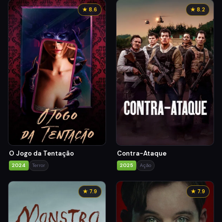
★ 8.6
★ 8.2
O Jogo da Tentação
Contra-Ataque
2024
Terror
2025
Ação
★ 7.9
★ 7.9