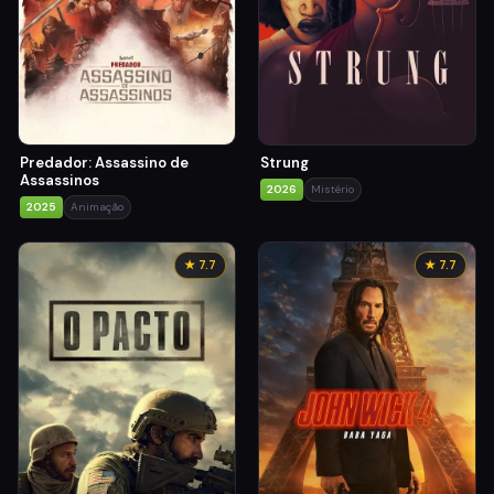
Predador: Assassino de
Strung
Assassinos
2026
Mistério
2025
Animação
★ 7.7
★ 7.7