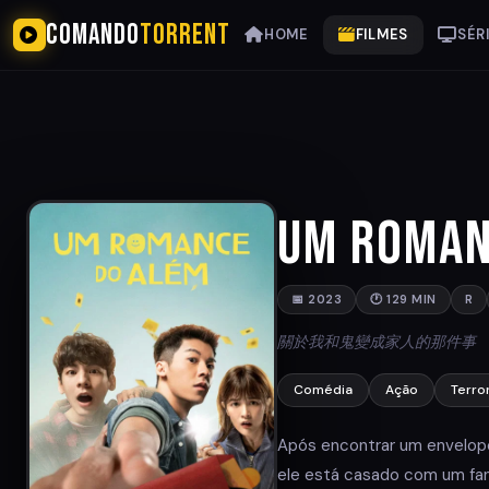
COMANDO
TORRENT
HOME
FILMES
SÉR
Um Roman
📅 2023
🕐 129 MIN
R
關於我和鬼變成家人的那件事
Comédia
Ação
Terro
Após encontrar um envelope 
ele está casado com um fan