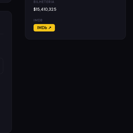
BILHETERIA
$15,410,325
IMDB
IMDb ↗