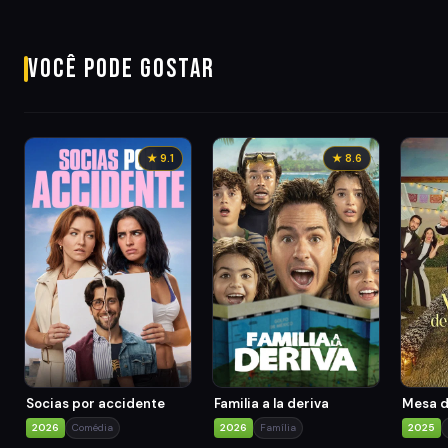
Você pode gostar
★ 9.1
★ 8.6
Socias por accidente
Familia a la deriva
Mesa d
2026
Comédia
2026
Família
2025