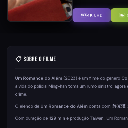
4K UHD
1
📋 Sobre o Filme
Um Romance do Além
(2023) é um filme do gênero
Co
a vida do policial Ming-han toma um rumo sinistro: agor
crime.
O elenco de
Um Romance do Além
conta com:
許光漢,
Com duração de
129 min
e produção Taiwan , Um Romanc