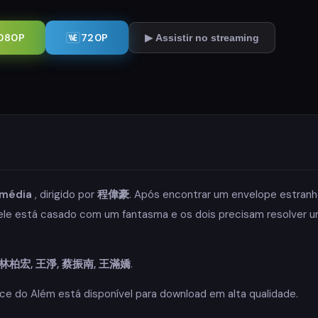
080P
720P
▶ Assistir no streaming
média
, dirigido por
程偉豪
. Após encontrar um envelope estranh
a ele está casado com um fantasma e os dois precisam resolver 
 林柏宏, 王淨, 蔡振南, 王滿嬌
.
e do Além está disponível para download em alta qualidade.