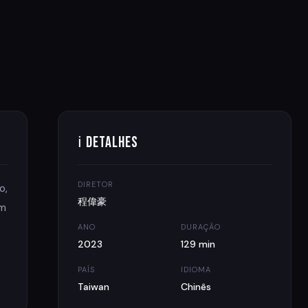
ℹ Detalhes
DIRETOR
o,
程偉豪
um
ANO
DURAÇÃO
2023
129 min
PAÍS
IDIOMA
Taiwan
Chinês