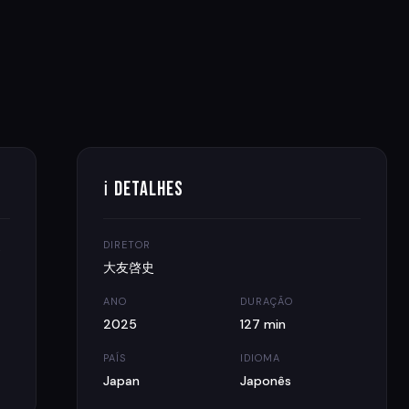
ℹ Detalhes
DIRETOR
e
大友啓史
ANO
DURAÇÃO
2025
127 min
PAÍS
IDIOMA
Japan
Japonês