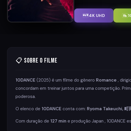
4K UHD
1
📋 Sobre o Filme
10DANCE
(2025) é um filme do gênero
Romance
, dirig
concordam em treinar juntos para uma competição. Prim
poderosa.
O elenco de
10DANCE
conta com:
Ryoma Takeuchi
Com duração de
127 min
e produção Japan , 10DANCE est