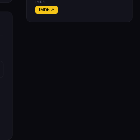
IMDB
IMDb ↗