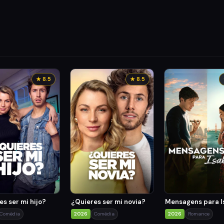
★ 8.5
★ 8.5
s ser mi hijo?
¿Quieres ser mi novia?
Mensagens para I
Comédia
2026
Comédia
2026
Romance