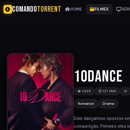
COMANDO
TORRENT
HOME
FILMES
SÉR
10DANCE
📅 2025
🕐 127 MIN
14
Romance
Drama
Dois dançarinos opostos em
competição. Primeiro eles 