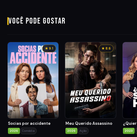
Você pode gostar
★ 9.1
★ 8.6
Socias por accidente
Meu Querido Assassino
¿Quiere
2026
Comédia
2026
Ação
2023