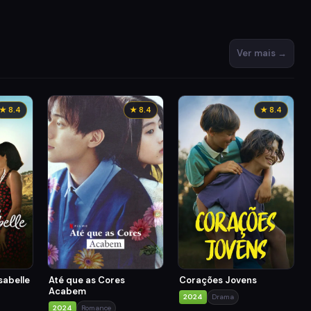
Ver mais →
★ 8.4
★ 8.4
★ 8.4
sabelle
Até que as Cores
Corações Jovens
Acabem
2024
Drama
2024
Romance