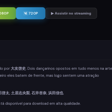
080P
720P
▶ Assistir no streaming
ido por
大友啓史
. Dois dançarinos opostos em tudo menos na art
eiro eles batem de frente, mas logo sentem uma atração
, 町田啓太, 土居志央梨, 石井杏奈, 浜田信也
.
á disponível para download em alta qualidade.