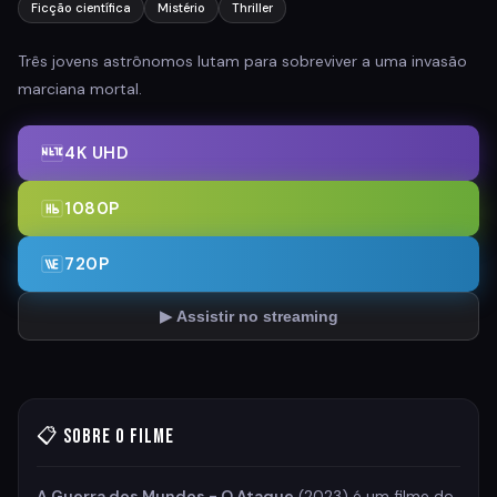
Ficção científica
Mistério
Thriller
Três jovens astrônomos lutam para sobreviver a uma invasão
marciana mortal.
4K UHD
1080P
720P
▶ Assistir no streaming
📋 Sobre o Filme
A Guerra dos Mundos - O Ataque
(2023) é um filme do