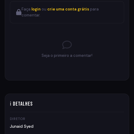
Faça
login
ou
crie uma conta grátis
para
comentar.
Seja o primeiro a comentar!
ℹ Detalhes
DIRETOR
Junaid Syed