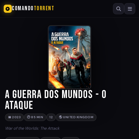
COMANDO
TORRENT
A Guerra dos Mundos - O
Ataque
📅 2023
🕐 85 MIN
12
🌎 UNITED KINGDOM
War of the Worlds: The Attack