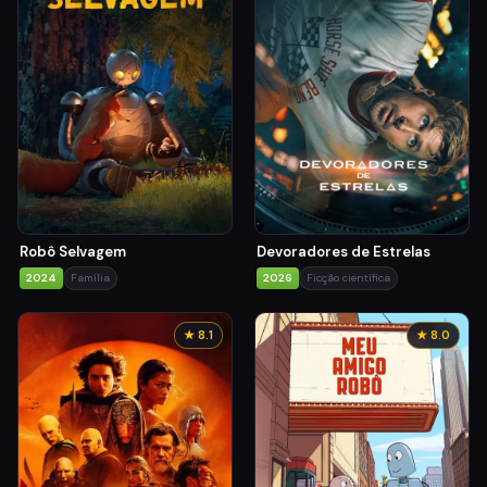
Robô Selvagem
Devoradores de Estrelas
2024
Família
2026
Ficção científica
★ 8.1
★ 8.0