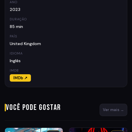
ANO
2023
DURAÇÃO
85 min
PAÍS
United Kingdom
IDIOMA
Inglês
IMDB
IMDb ↗
Você pode gostar
Ver mais →