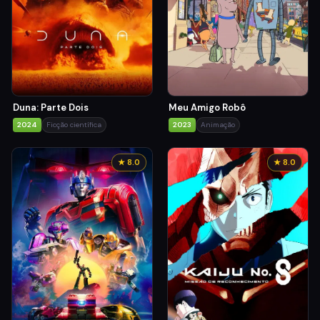
Duna: Parte Dois
Meu Amigo Robô
2024
Ficção científica
2023
Animação
★ 8.0
★ 8.0