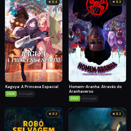
★ 8.4
★ 8.3
Kaguya: A Princesa Espacial
Homem-Aranha: Através do
Aranhaverso
2026
Animação
2023
Animação
★ 8.3
★ 8.2