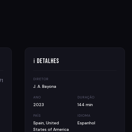
ℹ Detalhes
DIRETOR
71
J. A. Bayona
ANO
DURAÇÃO
2023
144 min
PAÍS
IDIOMA
Spain, United
Espanhol
States of America