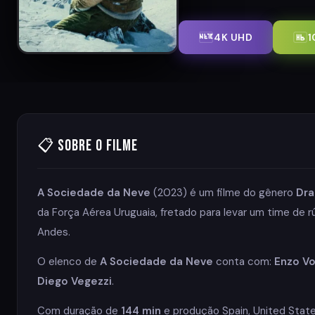
4K UHD
1
📋 Sobre o Filme
A Sociedade da Neve
(2023) é um filme do gênero
Dr
da Força Aérea Uruguaia, fretado para levar um time de rú
Andes.
O elenco de
A Sociedade da Neve
conta com:
Enzo Vog
Diego Vegezzi
.
Com duração de
144 min
e produção Spain, United State