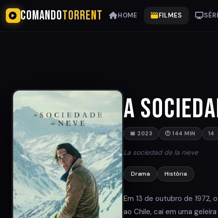
COMANDO
TORRENT
HOME
FILMES
SÉR
A Socieda
📅 2023
🕐 144 MIN
14
La sociedad de la nieve
Drama
História
Em 13 de outubro de 1972, o
ao Chile, cai em uma geleir