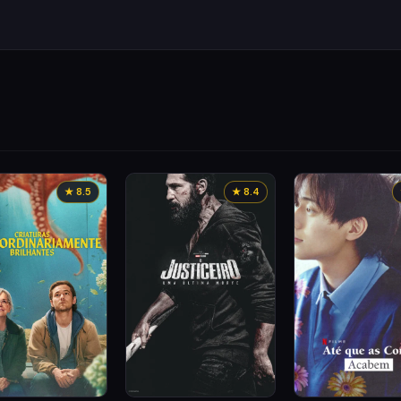
★ 8.5
★ 8.4