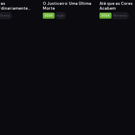
ras
O Justiceiro: Uma Última
Até que as Cores
rdinariamente
Morte
Acabem
ntes
Drama
2026
Ação
2024
Romance