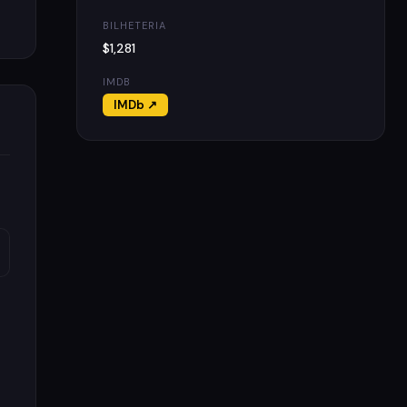
BILHETERIA
$1,281
IMDB
IMDb ↗