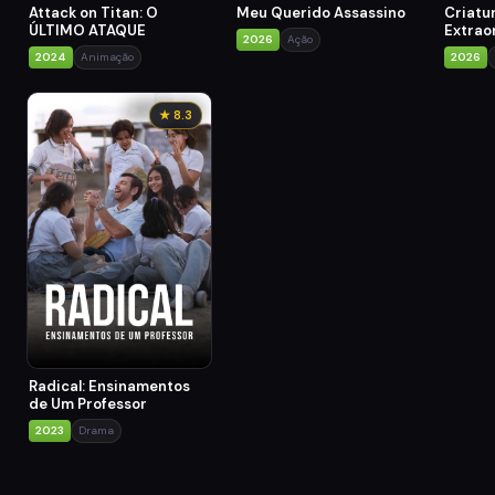
Attack on Titan: O
Meu Querido Assassino
Criatu
ÚLTIMO ATAQUE
Extrao
2026
Ação
Brilha
2024
Animação
2026
★ 8.3
Radical: Ensinamentos
de Um Professor
2023
Drama