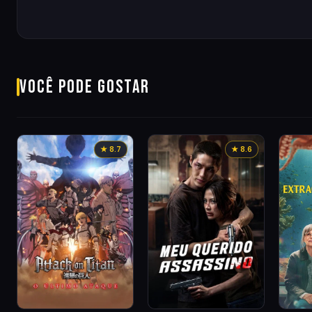
Você pode gostar
★ 8.7
★ 8.6