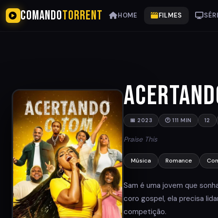
COMANDO
TORRENT
HOME
FILMES
SÉR
Acertand
📅 2023
🕐 111 MIN
12
Praise This
Música
Romance
Co
Sam é uma jovem que sonha 
coro gospel, ela precisa li
competição.