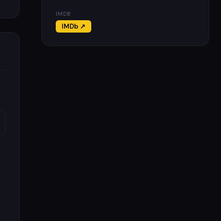
IMDB
IMDb ↗