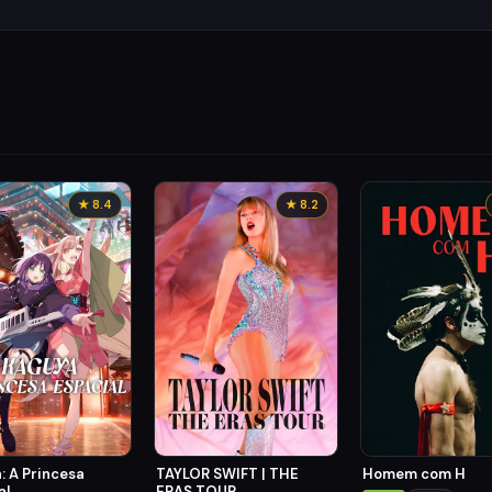
★ 8.4
★ 8.2
Homem com H
: A Princesa
TAYLOR SWIFT | THE
al
ERAS TOUR