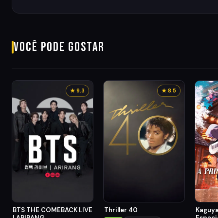
Você pode gostar
★ 9.3
★ 8.5
BTS THE COMEBACK LIVE
Thriller 40
Kaguya
| ARIRANG
Espaci