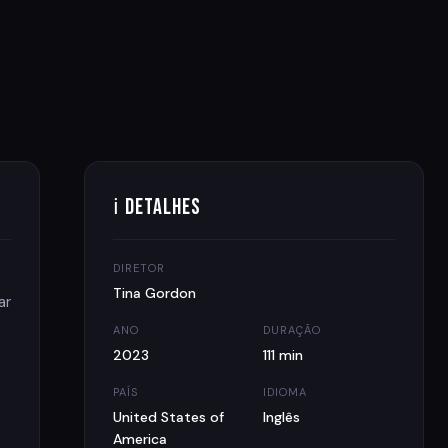
ℹ Detalhes
DIRETOR
Tina Gordon
ar
ANO
DURAÇÃO
2023
111 min
PAÍS
IDIOMA
United States of
Inglês
America