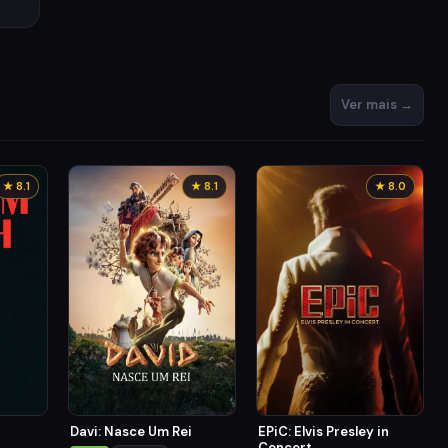
Ver mais →
★ 8.1
★ 8.1
★ 8.0
Davi: Nasce Um Rei
EPiC: Elvis Presley in
Concert