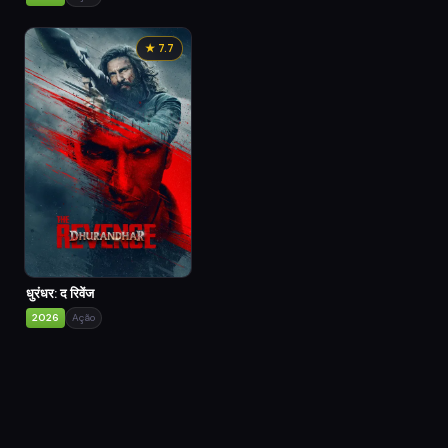
★ 7.7
धुरंधर: द रिवेंज
2026
Ação