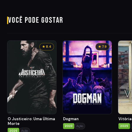
Você pode gostar
★ 8.4
★ 7.9
O Justiceiro: Uma Última
Dogman
Vitória
Morte
2023
Ação
2025
2026
Ação