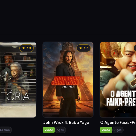
★ 7.9
★ 7.7
John Wick 4: Baba Yaga
O Agente Faixa-P
Drama
2023
Ação
2024
Ação