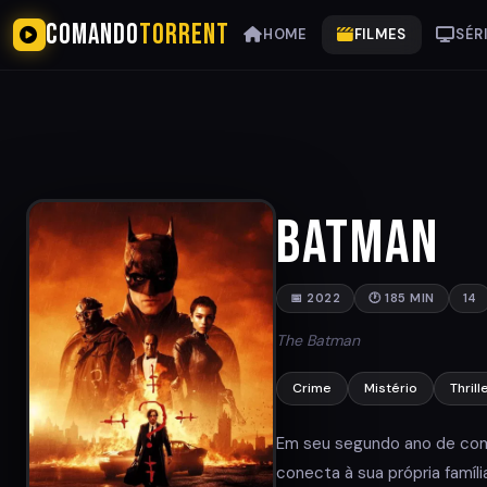
COMANDO
TORRENT
HOME
FILMES
SÉR
Batman
📅 2022
🕐 185 MIN
14
The Batman
Crime
Mistério
Thrill
Em seu segundo ano de com
conecta à sua própria famíl