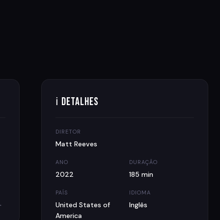
ℹ Detalhes
DIRETOR
Matt Reeves
ANO
DURAÇÃO
2022
185 min
PAÍS
IDIOMA
.
United States of
Inglês
America