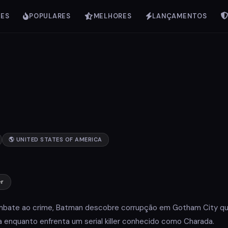
IES
POPULARES
MELHORES
LANÇAMENTOS
🌎 UNITED STATES OF AMERICA
er
bate ao crime, Batman descobre corrupção em Gotham City q
ia enquanto enfrenta um serial killer conhecido como Charada.