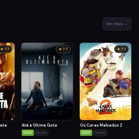
Ver mais →
★ 7.7
★ 7.7
★ 7.7
reta
Até a Última Gota
Os Caras Malvados 2
2025
Thriller
2025
Família