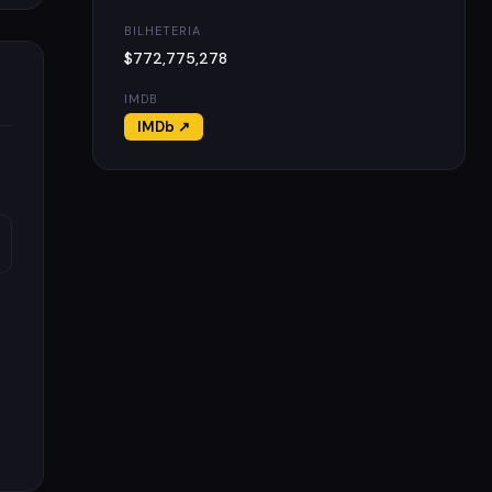
BILHETERIA
$772,775,278
IMDB
IMDb ↗