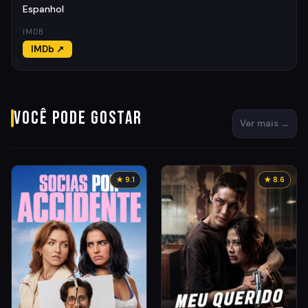
Espanhol
IMDB
IMDb ↗
Você pode gostar
Ver mais →
★ 9.1
★ 8.6