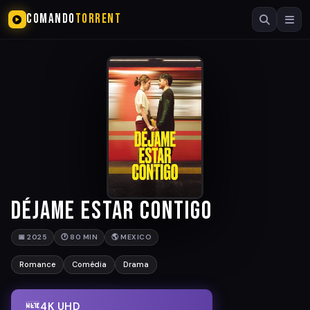
COMANDO
TORRENT
Déjame estar contigo
📅 2025
🕐 80 MIN
🌎 MEXICO
Romance
Comédia
Drama
4K UHD