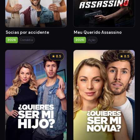
Socias por accidente
Meu Querido Assassino
2026
Comédia
2026
Ação
★ 8.5
★ 8.5