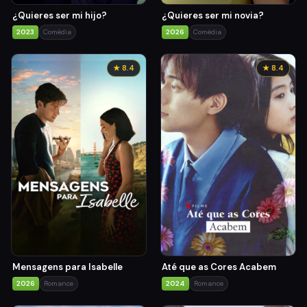
¿Quieres ser mi hijo?
¿Quieres ser mi novia?
2023
Comédia
2026
Comédia
★ 8.4
★ 8.4
Mensagens para Isabelle
Até que as Cores Acabem
2026
Romance
2024
Romance