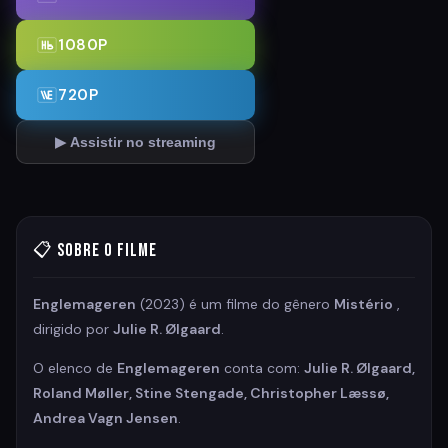
1080P
720P
▶ Assistir no streaming
📋 Sobre o Filme
Englemageren
(2023) é um filme do gênero
Mistério
,
dirigido por
Julie R. Ølgaard
.
O elenco de
Englemageren
conta com:
Julie R. Ølgaard,
Roland Møller, Stine Stengade, Christopher Læssø,
Andrea Vagn Jensen
.