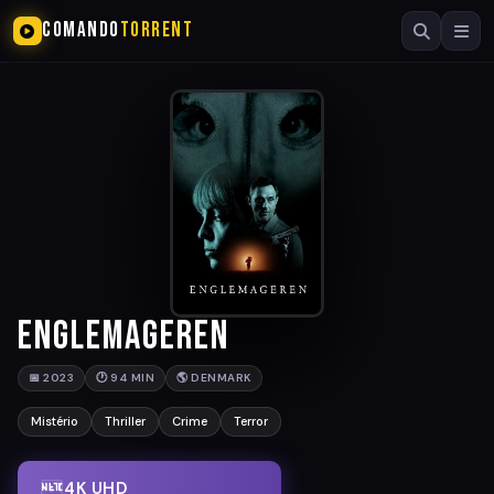
COMANDO
TORRENT
Englemageren
📅 2023
🕐 94 MIN
🌎 DENMARK
Mistério
Thriller
Crime
Terror
4K UHD