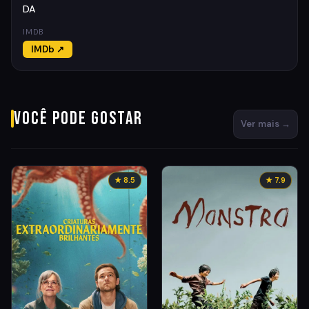
DA
IMDB
IMDb ↗
Você pode gostar
Ver mais →
★ 8.5
★ 7.9