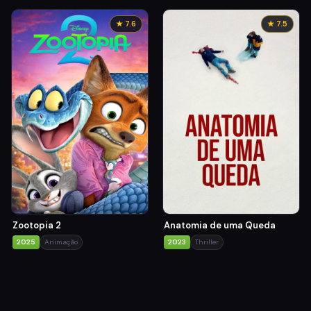
★ 7.6
★ 7.5
Zootopia 2
Anatomia de uma Queda
2025
Animação
2023
Thriller