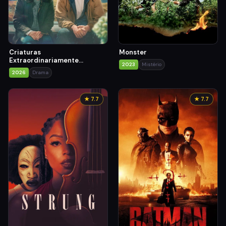
Criaturas
Monster
Extraordinariamente
2023
Mistério
Brilhantes
2026
Drama
★ 7.7
★ 7.7