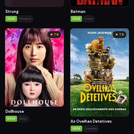
Strung
Batman
2026
Mistério
2022
Crime
★ 7.6
★ 7.6
Dollhouse
2025
Terror
As Ovelhas Detetives
2026
Comédia