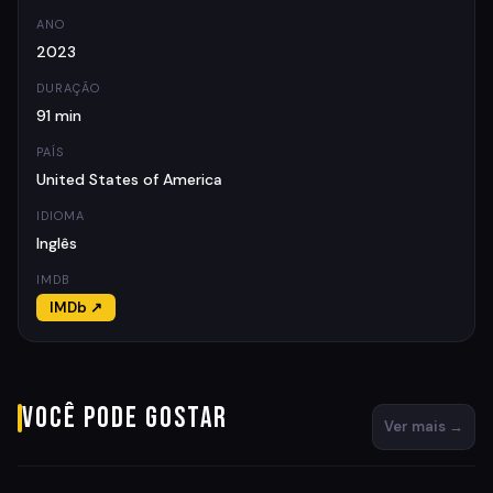
ANO
2023
DURAÇÃO
91 min
PAÍS
United States of America
IDIOMA
Inglês
IMDB
IMDb ↗
Você pode gostar
Ver mais →