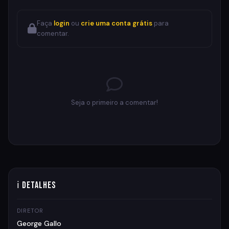
Faça
login
ou
crie uma conta grátis
para
comentar.
Seja o primeiro a comentar!
ℹ Detalhes
DIRETOR
George Gallo