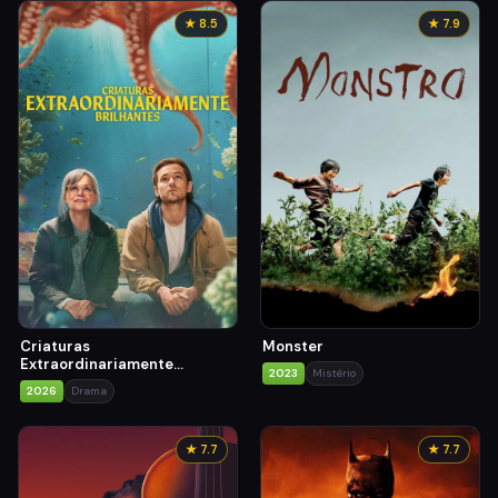
★ 8.5
★ 7.9
Criaturas
Monster
Extraordinariamente
2023
Mistério
Brilhantes
2026
Drama
★ 7.7
★ 7.7