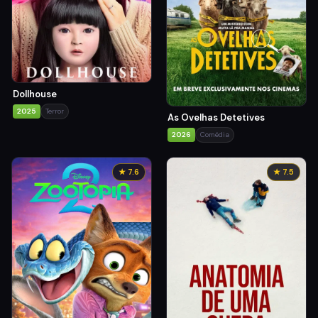
Dollhouse
2025
Terror
As Ovelhas Detetives
2026
Comédia
★ 7.6
★ 7.5