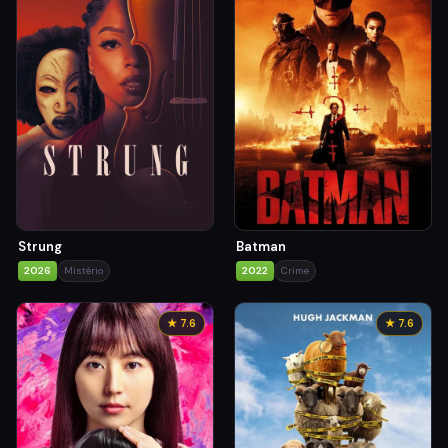
Strung
Batman
2026
Mistério
2022
Crime
★ 7.6
★ 7.6