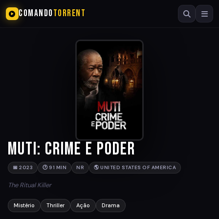
COMANDO
TORRENT
Muti: Crime e Poder
📅 2023
🕐 91 MIN
NR
🌎 UNITED STATES OF AMERICA
The Ritual Killer
Mistério
Thriller
Ação
Drama