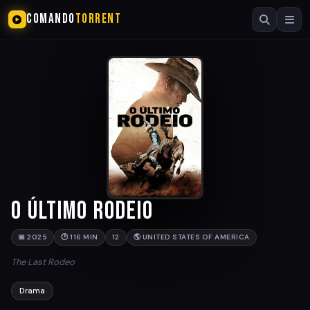
COMANDO
TORRENT
O Último Rodeio
📅 2025
🕐 116 MIN
12
🌎 UNITED STATES OF AMERICA
The Last Rodeo
Drama