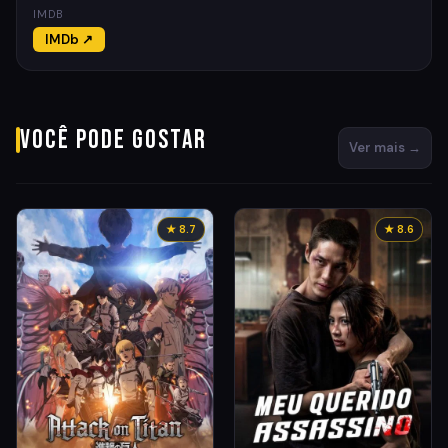
IMDB
IMDb ↗
Você pode gostar
Ver mais →
★ 8.7
★ 8.6