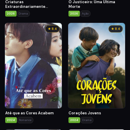
Criaturas
O Justiceiro: Uma Última
Extraordinariamente
Morte
Brilhantes
2026
Drama
2026
Ação
★ 8.4
★ 8.4
Até que as Cores Acabem
Corações Jovens
2024
Romance
2024
Drama