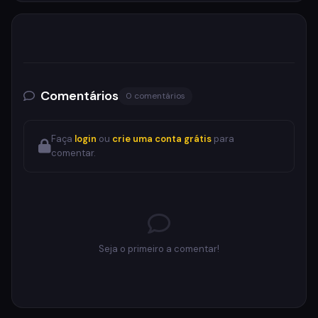
Comentários
0 comentários
Faça
login
ou
crie uma conta grátis
para
comentar.
Seja o primeiro a comentar!