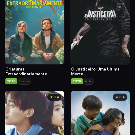
Criaturas
O Justiceiro: Uma Última
Extraordinariamente
Morte
Brilhantes
2026
Drama
2026
Ação
★ 8.4
★ 8.4