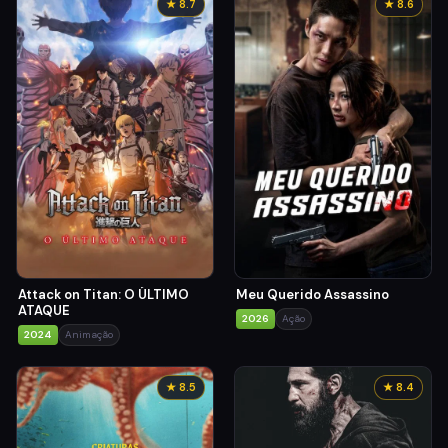
★ 8.7
★ 8.6
Attack on Titan: O ÚLTIMO
Meu Querido Assassino
ATAQUE
2026
Ação
2024
Animação
★ 8.5
★ 8.4