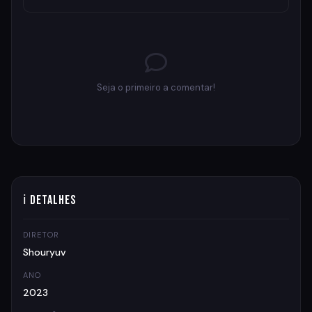
Seja o primeiro a comentar!
ℹ Detalhes
DIRETOR
Shouryuv
ANO
2023