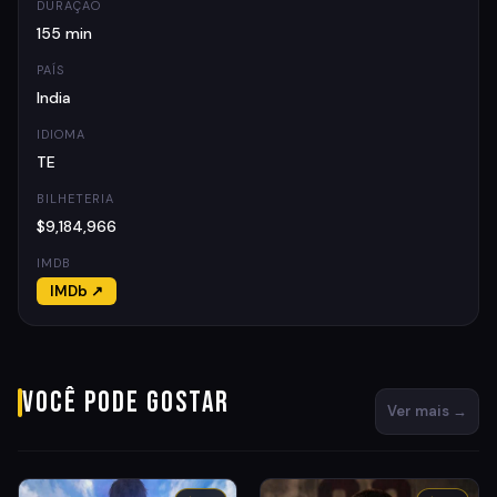
DURAÇÃO
155 min
PAÍS
India
IDIOMA
TE
BILHETERIA
$9,184,966
IMDB
IMDb ↗
Você pode gostar
Ver mais →