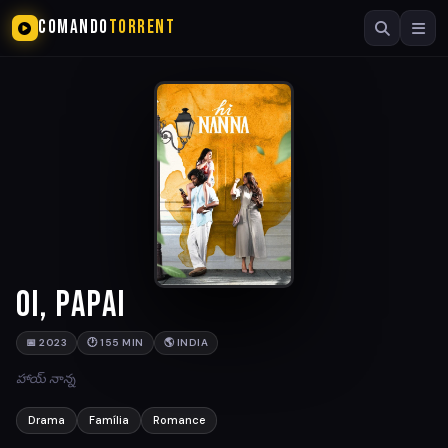
COMANDO
TORRENT
Oi, Papai
📅 2023
🕐 155 MIN
🌎 INDIA
హాయ్ నాన్న
Drama
Família
Romance