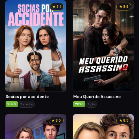
★ 9.1
★ 8.6
Socias por accidente
Meu Querido Assassino
2026
Comédia
2026
Ação
★ 8.5
★ 8.5