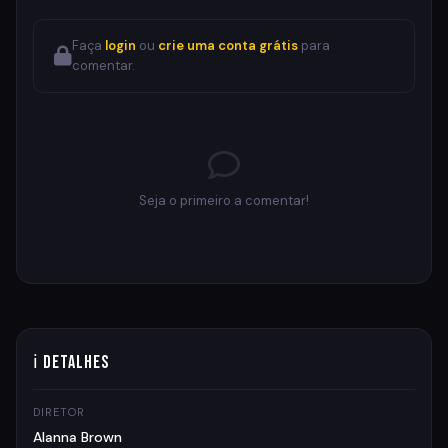
Faça
login
ou
crie uma conta grátis
para
comentar.
Seja o primeiro a comentar!
ℹ Detalhes
DIRETOR
Alanna Brown