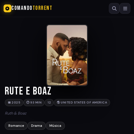
COMANDO
TORRENT
Rute e Boaz
📅 2025
🕐 93 MIN
12
🌎 UNITED STATES OF AMERICA
Ruth & Boaz
Romance
Drama
Música