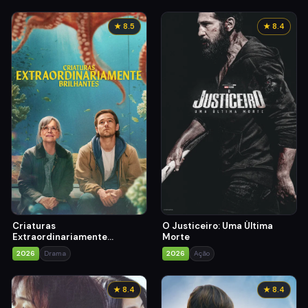
★ 8.5
★ 8.4
Criaturas
O Justiceiro: Uma Última
Extraordinariamente
Morte
Brilhantes
2026
Drama
2026
Ação
★ 8.4
★ 8.4