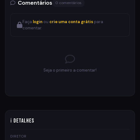
Comentários
0 comentários
Faça
login
ou
crie uma conta grátis
para
comentar.
Seja o primeiro a comentar!
ℹ Detalhes
DIRETOR