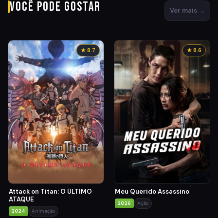
Você pode gostar
Ver mais →
★ 8.7
★ 8.6
Attack on Titan: O ÚLTIMO
Meu Querido Assassino
ATAQUE
2026
Ação
2024
Animação