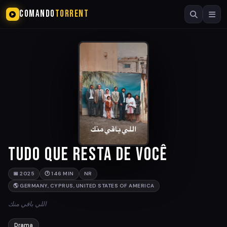
COMANDO
TORRENT
Tudo que Resta de Você
📅 2025
🕐 146 MIN
NR
🌎 GERMANY, CYPRUS, UNITED STATES OF AMERICA
اللي باقي منك
Drama