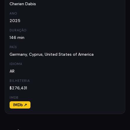
Cherien Dabis
ANO
2025
DURAÇÃO
146 min
PAÍS
Germany, Cyprus, United States of America
IDIOMA
AR
BILHETERIA
$276,431
IMDB
IMDb ↗