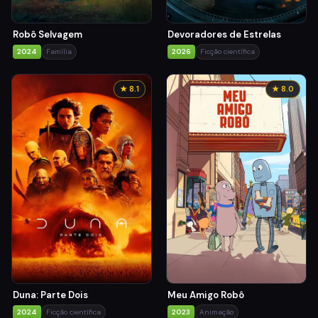
Robô Selvagem
Devoradores de Estrelas
2024
Família
2026
Ficção científica
★ 8.1
★ 8.0
Duna: Parte Dois
Meu Amigo Robô
2024
Ficção científica
2023
Animação