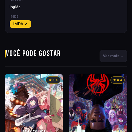
Inglês
IMDB
IMDb ↗
Você pode gostar
Ver mais →
★ 8.4
★ 8.3