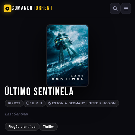
COMANDO
TORRENT
Último Sentinela
📅 2023
🕐 112 MIN
🌎 ESTONIA, GERMANY, UNITED KINGDOM
Last Sentinel
Ficção científica
Thriller