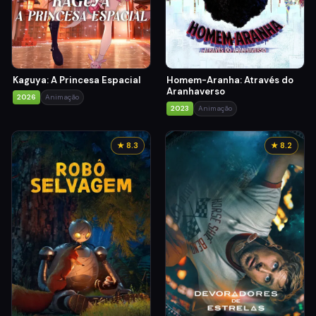
Kaguya: A Princesa Espacial
Homem-Aranha: Através do
Aranhaverso
2026
Animação
2023
Animação
★ 8.3
★ 8.2