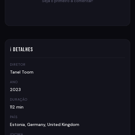
Seja o primeiro a comentar!
ℹ Detalhes
DIRETOR
Tanel Toom
ANO
2023
DURAÇÃO
112 min
PAÍS
Estonia, Germany, United Kingdom
IDIOMA