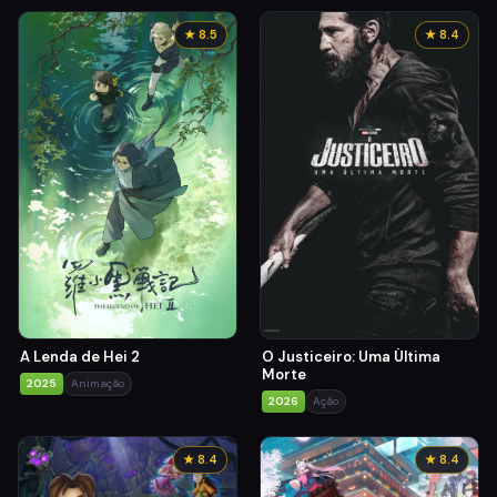
★ 8.5
★ 8.4
A Lenda de Hei 2
O Justiceiro: Uma Última
Morte
2025
Animação
2026
Ação
★ 8.4
★ 8.4