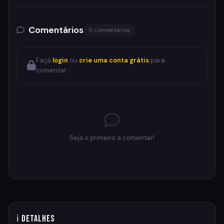
Comentários
0 comentários
Faça
login
ou
crie uma conta grátis
para
comentar.
Seja o primeiro a comentar!
ℹ Detalhes