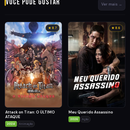
Você pode gostar
Ver mais →
★ 8.7
★ 8.6
Attack on Titan: O ÚLTIMO
Meu Querido Assassino
ATAQUE
2026
Ação
2024
Animação