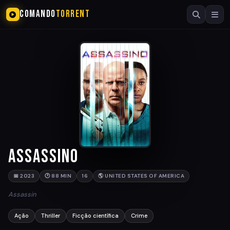
COMANDO
TORRENT
Assassino
📅 2023
🕐 88 MIN
16
🌎 UNITED STATES OF AMERICA
Assassin
Ação
Thriller
Ficção científica
Crime