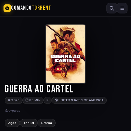
COMANDO
TORRENT
Guerra ao Cartel
📅 2023
🕐 89 MIN
R
🌎 UNITED STATES OF AMERICA
Shrapnel
Ação
Thriller
Drama