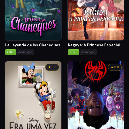
La Leyenda de los Chaneques
Kaguya: A Princesa Espacial
2023
Animação
2026
Animação
★ 8.3
★ 8.3