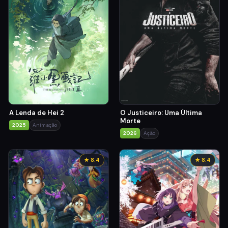
A Lenda de Hei 2
O Justiceiro: Uma Última
Morte
2025
Animação
2026
Ação
★ 8.4
★ 8.4