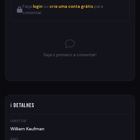
Faça
login
ou
crie uma conta grátis
para
comentar.
Seja o primeiro a comentar!
ℹ Detalhes
DIRETOR
William Kaufman
ANO