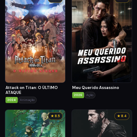
Attack on Titan: O ÚLTIMO
Meu Querido Assassino
ATAQUE
2026
Ação
2024
Animação
★ 8.5
★ 8.4