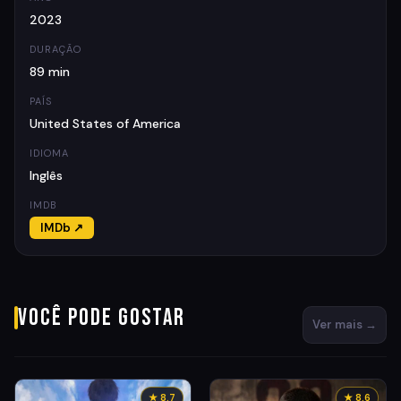
2023
DURAÇÃO
89 min
PAÍS
United States of America
IDIOMA
Inglês
IMDB
IMDb ↗
Você pode gostar
Ver mais →
★ 8.7
★ 8.6